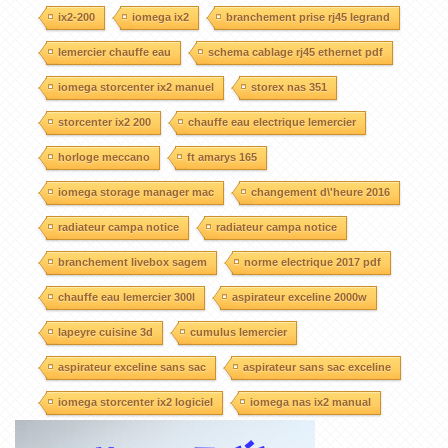
ix2-200
iomega ix2
branchement prise rj45 legrand
lemercier chauffe eau
schema cablage rj45 ethernet pdf
iomega storcenter ix2 manuel
storex nas 351
storcenter ix2 200
chauffe eau electrique lemercier
horloge meccano
ft amarys 165
iomega storage manager mac
changement d\'heure 2016
radiateur campa notice
radiateur campa notice
branchement livebox sagem
norme electrique 2017 pdf
chauffe eau lemercier 300l
aspirateur exceline 2000w
lapeyre cuisine 3d
cumulus lemercier
aspirateur exceline sans sac
aspirateur sans sac exceline
iomega storcenter ix2 logiciel
iomega nas ix2 manual