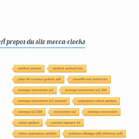
A propos du site mecca-clocks
amibot animal
amibot animal h2o
plan de cuisine gratuit pdf
chauffe eau lemercier
iomega storcenter ix2
iomega storcenter ix2 200
iomega storcenter ix2 manuel
aspirateur robot amibot
iomega ix2 200
storcenter ix2
iomega storcenter
robot amibot
cuisine lapeyre 3d
robot aspirateur amibot
schéma câblage rj45 ethernet pdf